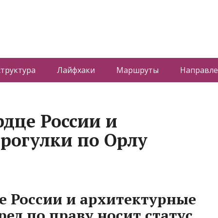
труктура
Лайфхаки
Маршруты
Направле
рдце России и
рогулки по Орлу
е России и архитектурные
рел по праву носит статус