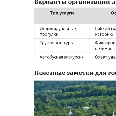
Варианты организации д
Тип услуги
Ос
Индивидуальные
Гибкий гр
прогулки
историю
Групповые туры
Фиксирова
стоимост
Автобусная экскурсия
Охват уда
Полезные заметки для го