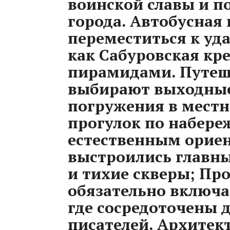
воинской славы и п
города. Автобусная
переместиться к уд
как Сабуровская кр
пирамидами. Путеш
выбирают выходные
погружения в мест
прогулок по набере
естественным ориен
выстроились главн
и тихие скверы; Пр
обязательно включа
где сосредоточены 
писателей. Архитект