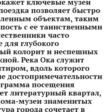
окажет ключевые музеи
 поездка позволяет быстро
аленным объектам, таким
епость с ее таинственными
ественники часто
 для глубокого
ный колорит и неспешных
жной. Река Ока служит
тиром, вдоль которого
ые достопримечательности
ограмма посещения
ет литературный квартал,
дома-музеи знаменитых
ура города сочетает в