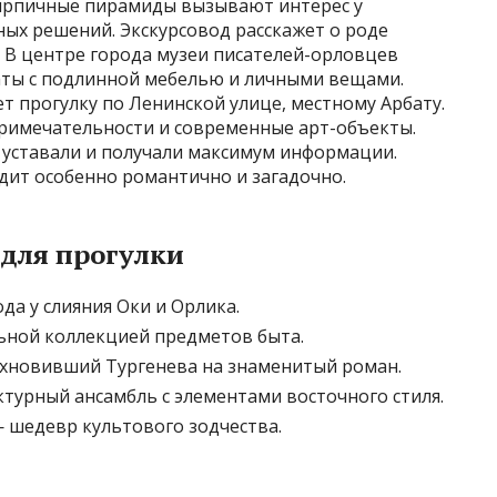
 кирпичные пирамиды вызывают интерес у
ых решений. Экскурсовод расскажет о роде
я. В центре города музеи писателей-орловцев
аты с подлинной мебелью и личными вещами.
 прогулку по Ленинской улице, местному Арбату.
римечательности и современные арт-объекты.
 уставали и получали максимум информации.
дит особенно романтично и загадочно.
для прогулки
да у слияния Оки и Орлика.
льной коллекцией предметов быта.
охновивший Тургенева на знаменитый роман.
турный ансамбль с элементами восточного стиля.
 шедевр культового зодчества.