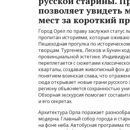
русской старины. 
позволяет увидеть
мест за короткий п
Город Орел по праву заслужил статус л
пропитан историями, которые оживают 
Пешеходная прогулка по историческом
творцам. Тургенев, Лесков и Бунин хо
провинциальной эстетике. Индивидуал
переплетается с сюжетами классическо
кварталы, создавая живописный фон дл
понятием воинская слава, что отражен
сюда открывает новые грани русского 
региону объясняется сохранностью уни
Обзорная экскурсия помогает состави
и его секретах.
Архитектура Орла поражает разнообраз
модерна. Главный собор города и ста
на фоне неба. Автобусная программа п