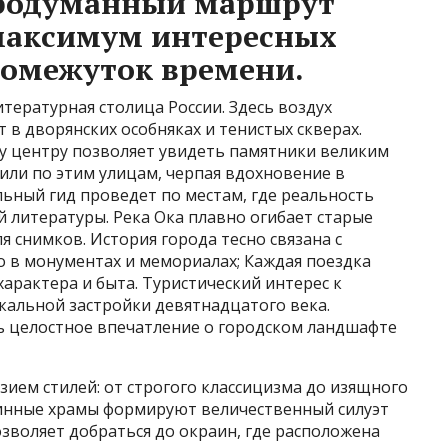
Продуманный маршрут
 максимум интересных
ромежуток времени.
итературная столица России. Здесь воздух
в дворянских особняках и тенистых скверах.
у центру позволяет увидеть памятники великим
дили по этим улицам, черпая вдохновение в
ьный гид проведет по местам, где реальность
й литературы. Река Ока плавно огибает старые
я снимков. История города тесно связана с
о в монументах и мемориалах; Каждая поездка
характера и быта. Туристический интерес к
кальной застройки девятнадцатого века.
ть целостное впечатление о городском ландшафте
ием стилей: от строгого классицизма до изящного
ринные храмы формируют величественный силуэт
озволяет добраться до окраин, где расположена