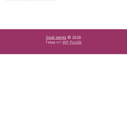
Sout-servis
© 2026
Тема от
WP Puzzle